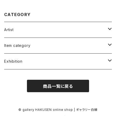
CATEGORY
Artist
福谷たかし Takashi Fukutani
Item category
小笠原 純 Jun Ogasawara
書籍 Books
Exhibition
朱宮垂狐 Suico Akemiya
絵画 Illustrations&Paintings
朱宮垂狐「天国に結ぶ戀」
商品一覧に戻る
原葉太 Hara Youta
版画 Screen Print
安部コウセイ イラスト展
ケロッピー前田 "Keroppy" Maeda
写真 Photo
小笠原純「JUN'S LIFE」
© gallery HAKUSEN online shop | ギャラリー白線