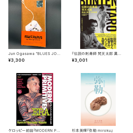
Jun Ogasawa "BLUES JOU
『伝説の刺青師 梵天太郎 異端
RNAL" レプリカ
の美学 13の証言』
¥3,300
¥3,001
ケロッピー前田『MODERN PRI
杉本英輝『弥勒 miroku』