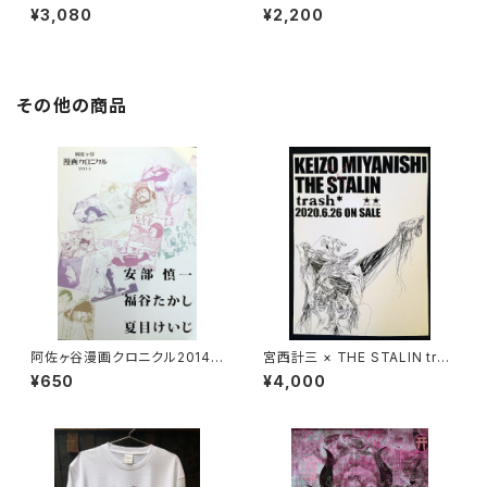
MITIVE ERA』【サイン入り】
¥3,080
¥2,200
その他の商品
阿佐ヶ谷漫画クロニクル2014
宮西計三 × THE STALIN tras
安部慎一 福谷たかし 夏目けい
h* コラボポスター
¥650
¥4,000
じ 未単行本化作品集