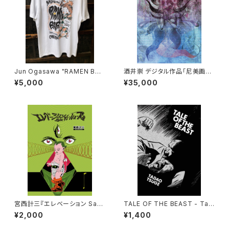
Jun Ogasawa "RAMEN BAR
酒井崇 デジタル作品「尼美画
無垢 MUKU" Tシャツ
（あまびえ）」ジークレー
¥5,000
¥35,000
宮西計三『エレベーション Sa・Y
TALE OF THE BEAST - Tad
o・Na・Ra』
ao Tsuge
¥2,000
¥1,400