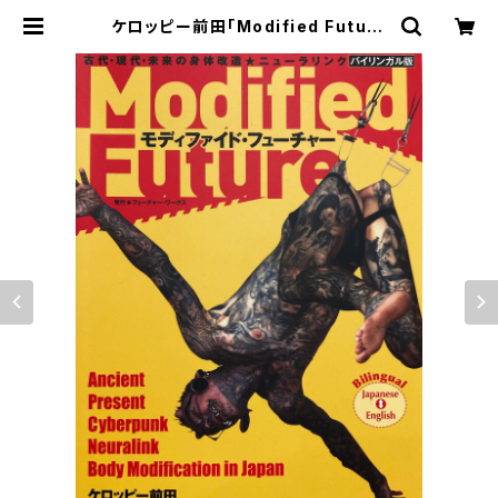
ケロッピー前田「Modified Future
モディファイド・フューチャー」サイン
本 | gallery HAKUSEN online s
hop | ギャラリー白線