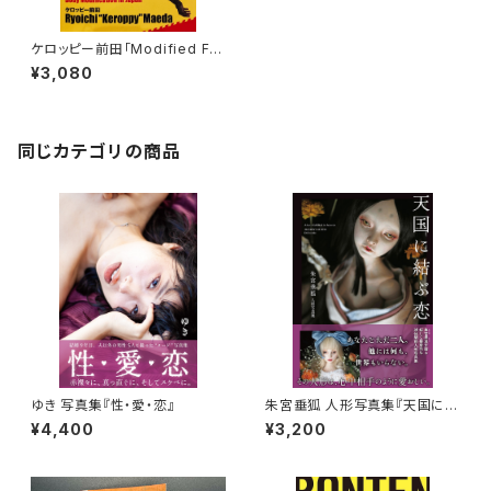
ケロッピー前田「Modified Fut
ure モディファイド・フューチャ
¥3,080
ー」サイン本
同じカテゴリの商品
ゆき 写真集『性・愛・恋』
朱宮垂狐 人形写真集『天国に結
ぶ恋』直筆サイン入り
¥4,400
¥3,200