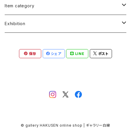
福谷たかし Takashi Fukutani
Item category
小笠原 純 Jun Ogasawara
書籍 Books
Exhibition
朱宮垂狐 Suico Akemiya
絵画 Illustrations&Paintings
朱宮垂狐「天国に結ぶ戀」
保存
シェア
LINE
ポスト
原葉太 Hara Youta
版画 Screen Print
安部コウセイ イラスト展
ケロッピー前田 "Keroppy" Maeda
写真 Photo
小笠原純「JUN'S LIFE」
宮西計三 Keizo Miyanishi
Tシャツ T-shirts
土屋慎吾「エロスの神話」
土屋慎吾 Shingo Tsuchiya
トートバッグ Tote Bag
ゆき『性・愛・恋』
© gallery HAKUSEN online shop | ギャラリー白線
凡天太郎 Bonten Taro
手ぬぐい Tenugui-towel
原葉太「Konnichiwa from Tokyo」