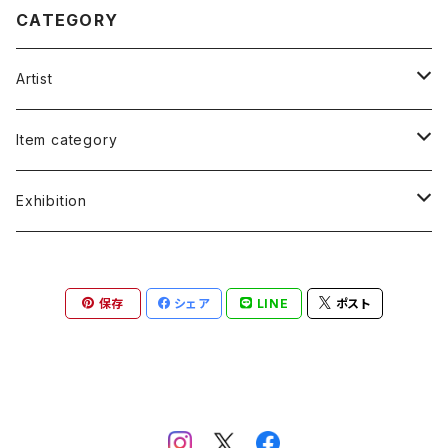
CATEGORY
Artist
福谷たかし Takashi Fukutani
Item category
小笠原 純 Jun Ogasawara
書籍 Books
Exhibition
朱宮垂狐 Suico Akemiya
絵画 Illustrations&Paintings
朱宮垂狐「天国に結ぶ戀」
保存
シェア
LINE
ポスト
原葉太 Hara Youta
版画 Screen Print
安部コウセイ イラスト展
ケロッピー前田 "Keroppy" Maeda
写真 Photo
小笠原純「JUN'S LIFE」
宮西計三 Keizo Miyanishi
Tシャツ T-shirts
土屋慎吾「エロスの神話」