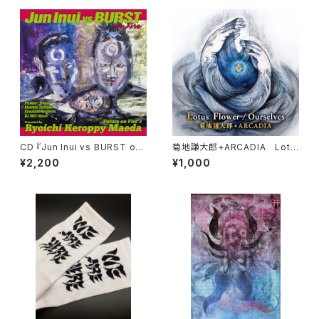
CD 『Jun Inui vs BURST on
菊地謙大郎+ARCADIA Lotu
Fire』
s Flower/Ourselves
¥2,200
¥1,000