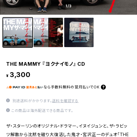
1
/3
THE MAMMY 『ヨクナイモノ』 CD
3,300
¥
なら
手数料無料の
翌月払いでOK
別途送料がかかります。
送料を確認する
この商品は海外配送できる商品です。
ザ・スターリンのオリジナル・ドラマー、イヌイジュンと、ザ・ラビッ
ツ解散から沈黙を破り大復活した鬼才・宮沢正一のデュオ「THE