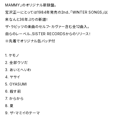
MAMMY」のオリジナル新録盤。
宮沢正一にとっては1984年発売の2nd、「WINTER SONGS」以
来なんと36年ぶりの新譜！
ザ・ラビッツの楽曲のセルフ・カヴァー含む全12曲入。
自らのレーベル、SISTER RECORDSからのリリース！
※先着でオリジナル缶バッヂ付
1. ケモノ
2. 全部ウソだ
3. あいとへいわ
4. ヤサイ
5. OYASUMI
6. 殺す前
7. からから
8. 夏
9. ザ・マミイのテーマ