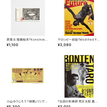
原葉太 版画絵本『Konichiwa f
ケロッピー前田「Modified Fut
rom Tokyo』
ure モディファイド・フューチャ
¥1,100
¥3,080
ー」サイン本
小山ゆうじろう 『相撲』リソグラ
『伝説の刺青師 梵天太郎 異端
フ 額なし
の美学 13の証言』
¥5,300
¥3,001