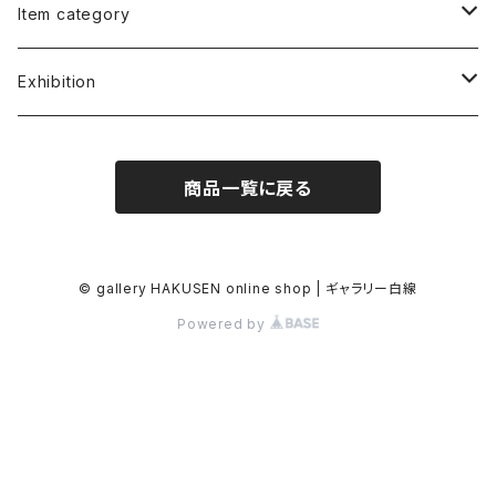
福谷たかし Takashi Fukutani
Item category
小笠原 純 Jun Ogasawara
書籍 Books
Exhibition
朱宮垂狐 Suico Akemiya
絵画 Illustrations&Paintings
朱宮垂狐「天国に結ぶ戀」
商品一覧に戻る
原葉太 Hara Youta
版画 Screen Print
安部コウセイ イラスト展
ケロッピー前田 "Keroppy" Maeda
写真 Photo
小笠原純「JUN'S LIFE」
© gallery HAKUSEN online shop | ギャラリー白線
Powered by
宮西計三 Keizo Miyanishi
Tシャツ T-shirts
土屋慎吾「エロスの神話」
土屋慎吾 Shingo Tsuchiya
トートバッグ Tote Bag
ゆき『性・愛・恋』
凡天太郎 Bonten Taro
手ぬぐい Tenugui-towel
原葉太「Konnichiwa from Tokyo」