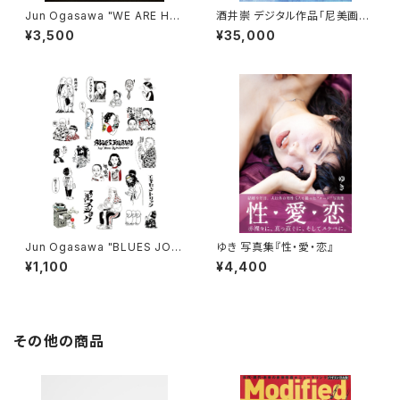
Jun Ogasawa "WE ARE HE
酒井崇 デジタル作品「尼美画
RE" ソックス
（あまびえ）」ジークレー
¥3,500
¥35,000
Jun Ogasawa "BLUES JOU
ゆき 写真集『性・愛・恋』
NAL" ステッカーシート
¥1,100
¥4,400
その他の商品