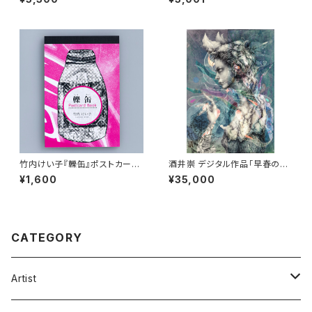
竹内けい子『轢缶』ポストカード
酒井崇 デジタル作品「早春の品
ブック
貞女（しなさだめ）」ジークレー
¥1,600
¥35,000
CATEGORY
Artist