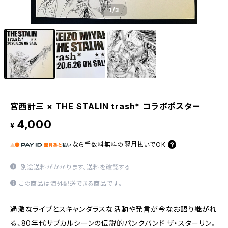
1
/3
宮西計三 × THE STALIN trash* コラボポスター
4,000
¥
なら
手数料無料の
翌月払いでOK
別途送料がかかります。
送料を確認する
この商品は海外配送できる商品です。
過激なライブとスキャンダラスな活動や発言が今なお語り継がれ
る、80年代サブカルシーンの伝説的パンクバンド ザ・スターリン。