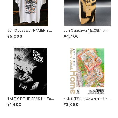
Jun Ogasawa "RAMEN BAR
Jun Ogasawa "転生録" レプ
無垢 MUKU" Tシャツ
リカ
¥5,000
¥4,400
TALE OF THE BEAST - Tad
杉本彩子『ホーム・スゥイート・
ao Tsuge
ホーム』
¥1,400
¥3,080