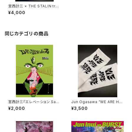
宮西計三 × THE STALIN tras
h* コラボポスター
¥4,000
同じカテゴリの商品
宮西計三『エレベーション Sa・Y
Jun Ogasawa "WE ARE HE
o・Na・Ra』
RE" ソックス
¥2,000
¥3,500