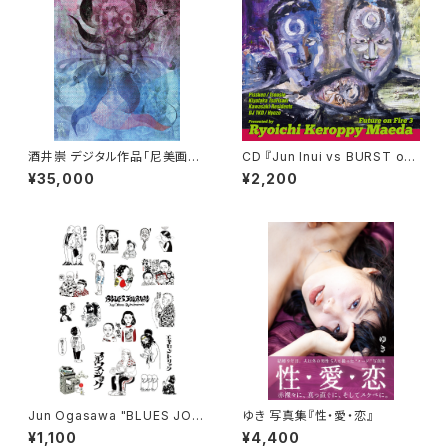
酒井崇 デジタル作品「尼美画
CD 『Jun Inui vs BURST on
（あまびえ）」ジークレー
Fire』
¥35,000
¥2,200
Jun Ogasawa "BLUES JOU
ゆき 写真集『性・愛・恋』
NAL" ステッカーシート
¥1,100
¥4,400