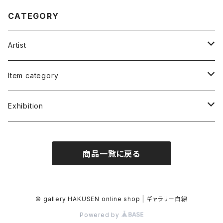
CATEGORY
Artist
福谷たかし Takashi Fukutani
Item category
小笠原 純 Jun Ogasawara
書籍 Books
Exhibition
朱宮垂狐 Suico Akemiya
絵画 Illustrations&Paintings
朱宮垂狐「天国に結ぶ戀」
商品一覧に戻る
原葉太 Hara Youta
版画 Screen Print
安部コウセイ イラスト展
ケロッピー前田 "Keroppy" Maeda
写真 Photo
小笠原純「JUN'S LIFE」
© gallery HAKUSEN online shop | ギャラリー白線
Powered by