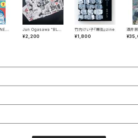
ENEME
Jun Ogasawa "BLUE
竹内けい子『轢缶』zine
酒井崇
SHI F
S JOUNAL" てぬぐい
「早春
¥2,200
¥1,800
¥35
ONFES
だめ）
MANGA
 TRAN