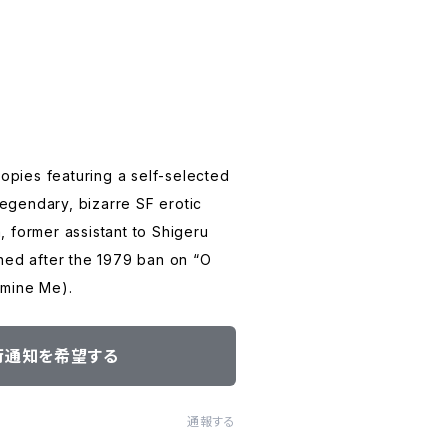
copies featuring a self-selected
 legendary, bizarre SF erotic
 former assistant to Shigeru
hed after the 1979 ban on “O
amine Me).
荷通知を希望する
通報する