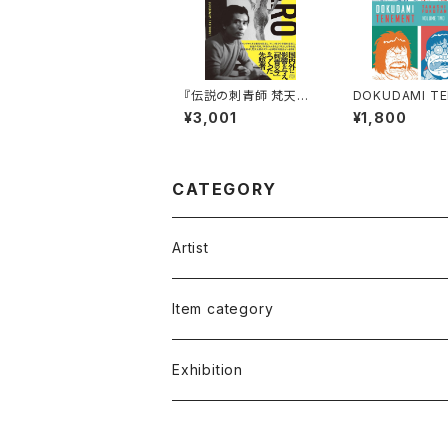
『伝説の刺青師 梵天太
DOKUDAMI T
郎 異端の美学 13の証
NT 2 by TAKA
¥3,001
¥1,800
言』
UKUTANI - C
SIONS OF A 
KA - ENGLISH
SLATION -
CATEGORY
Artist
福谷たかし Takashi Fukutani
Item category
小笠原 純 Jun Ogasawara
書籍 Books
Exhibition
朱宮垂狐 Suico Akemiya
絵画 Illustrations&Paintings
朱宮垂狐「天国に結ぶ戀」