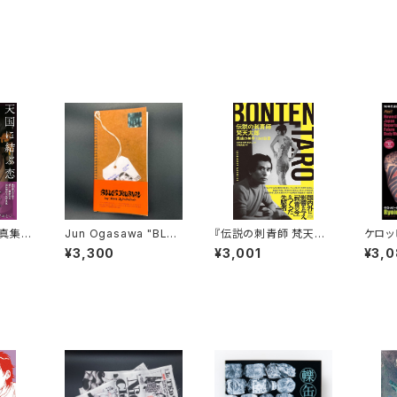
真集
Jun Ogasawa "BLUE
『伝説の刺青師 梵天太
ケロッ
直筆サ
S JOURNAL" レプリカ
郎 異端の美学 13の証
RN PR
¥3,300
¥3,001
¥3,
言』
【サイ