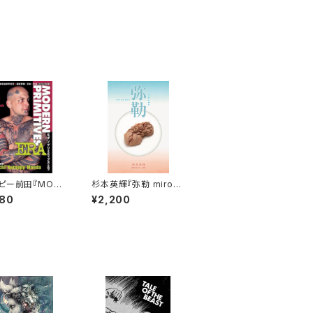
ピー前田『MODE
杉本英輝『弥勒 mirok
IMITIVE ERA』
u』
080
¥2,200
ン入り】