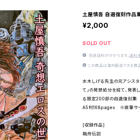
土屋慎吾 自選復刻作品
¥2,000
SOLD OUT
別途送料がかかります。
送料
この商品は海外配送できる商品
水木しげる先生の元アシスタン
て」の発禁処分を経て、発表
る限定200部の自選復刻集
A5判168pages ※直筆
[収録作品]
箱舟伝説