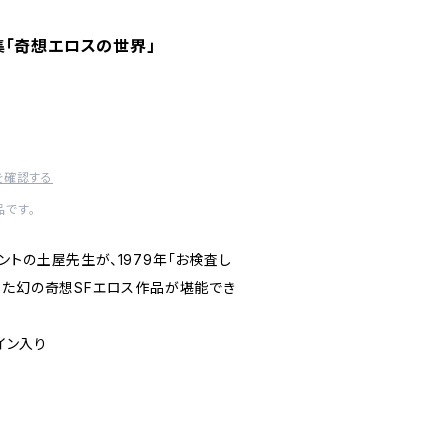
集「奇想エロスの世界」
を確認する
です。
トの土屋先生が、1979年「お検査し
した幻の奇想SFエロス作品が堪能でき
サイン入り